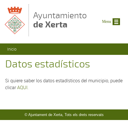
Pasar al contenido principal
Ayuntamiento
de Xerta
Menu
Se encuentra usted aquí
Inicio
Datos estadísticos
Si quiere saber los datos estadísticos del municipio, puede
clicar
AQUI.
© Ajuntament de Xerta, Tots els drets reservats