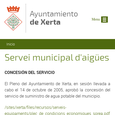
Pasar al contenido principal
Ayuntamiento
de Xerta
Menu
Se encuentra usted aquí
Inicio
Servei municipal d'aigües
CONCESIÓN DEL SERVICIO
El Pleno del Ayuntamiento de Xerta, en sesión llevada a
cabo el 14 de octubre de 2005, aprobó la concesión del
servicio de suministro de agua potable del municipio.
/sites/xerta/files/recursos/serveis-
equipaments/plec_de_condicions_economiques_sorea.pdf