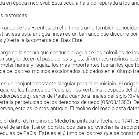
da en época medieval. Esta sequía ha sido reparada a los año
s históricas:
arranco de las Fuentes, en el último tramo también conocid
atraviesa esta antigua finca) es un barranco que discurre po
s y Xerta, a la comarca del Baix Ebre.
 largo de la sequía que conduce el agua de los colmillos de las
on surgiendo, en el paso de los siglos, diferentes molinos qu
 moler harina y regaliz, los más importantes fueran los que 
ica de los tres molinos escalonados, ubicados en el último tr
 es un conjunto bastante singular para el municipio. El origen
equia de las fuentes de Paüls por los xertolins, después del 
odio(Despuig), señor de Paüls, cuando a finales del siglo XIV 
erta la perpetuidad de los derechos de riego (05/03/1383). De
ervan, este es lo más antiguo. El molino del medio está datado
e el dintel del molino de Medio ha pintada la fecha de 1741. 
 o el de arriba, fueron construidos para aprovechar la tracció
sequias de Paüls. Este es el último de los tres que se constru