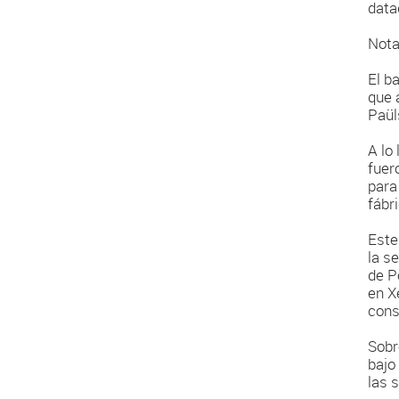
data
Nota
El b
que 
Paül
A lo
fuer
para
fábr
Este
la s
de P
en X
cons
Sobr
bajo
las 