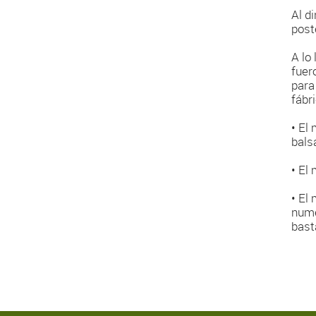
Al d
poste
A lo
fuer
para
fábr
• El
bals
• El
• El 
nume
bast