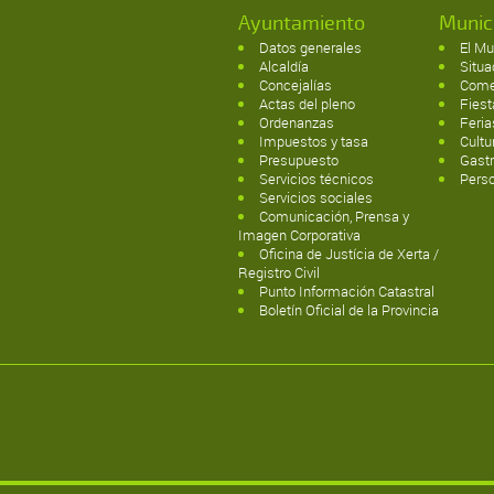
Ayuntamiento
Munic
Datos generales
El Mu
Alcaldía
Situa
Concejalías
Come
Actas del pleno
Fies
Ordenanzas
Feri
Impuestos y tasa
Cultu
Presupuesto
Gast
Servicios técnicos
Pers
Servicios sociales
Comunicación, Prensa y
Imagen Corporativa
Oficina de Justícia de Xerta /
Registro Civil
Punto Información Catastral
Boletín Oficial de la Provincia