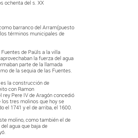
s ochenta del s. XX
o como barranco del Arram(puesto
r los términos municipales de
 Fuentes de Paüls a la villa
e aprovechaban la fuerza del agua
formaban parte de la llamada
amo de la sequia de las Fuentes.
 es la construcción de
pleito con Ramon
el rey Pere IV de Aragón concedió
 los tres molinos que hoy se
 el 1741 y el de arriba, el 1600.
Este molino, como también el de
n del agua que baja de
yó.