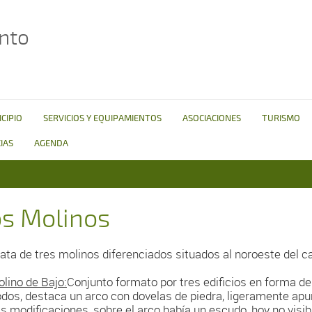
nto
CIPIO
SERVICIOS Y EQUIPAMIENTOS
ASOCIACIONES
TURISMO
IAS
AGENDA
os Molinos
rata de tres molinos diferenciados situados al noroeste del c
olino de Bajo:
Conjunto formato por tres edificios en forma de 
odos, destaca un arco con dovelas de piedra, ligeramente apu
as modificaciones, sobre el arco había un escudo, hoy no visibl