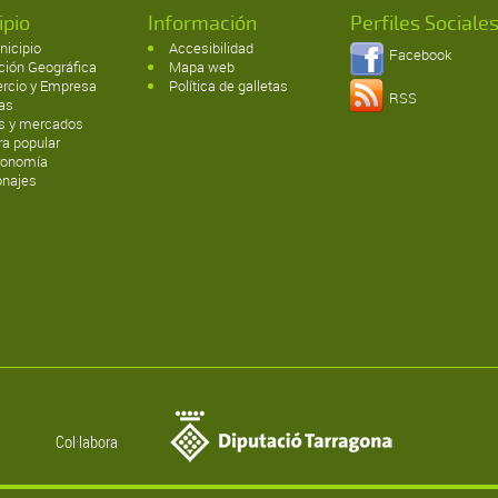
ipio
Información
Perfiles Sociale
nicipio
Accesibilidad
Facebook
ción Geográfica
Mapa web
rcio y Empresa
Política de galletas
RSS
tas
as y mercados
ra popular
ronomía
onajes
Col·labora