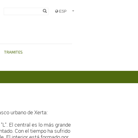
Formulario de
Buscar
búsqueda
TRAMITES
asco urbano de Xerta:
"L". El central es lo más grande
ntado. Con el tiempo ha sufrido
e. El interior está formado por