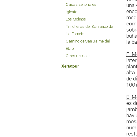
una 
Casas señoriales
enco
Iglesia
medi
Los Molinos
corn
Trincheras del Barranco de
sobr
los Fornets
buha
la b
Camino de San Jaime del
Ebro
El M
Otros rincones
late
plan
Xertatour
alta
de d
100 
El M
es d
jamb
hay 
mosa
núme
rest