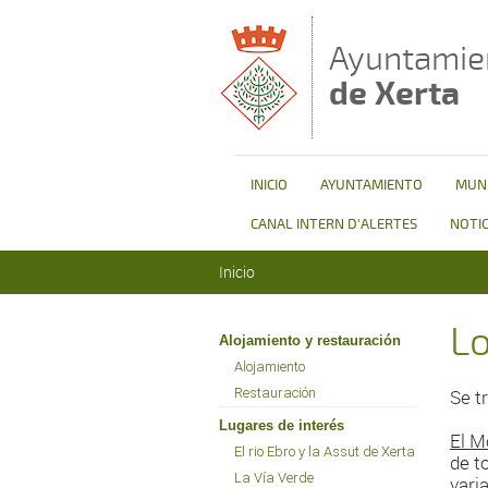
Pasar al contenido principal
Ayuntamie
de Xerta
INICIO
AYUNTAMIENTO
MUNI
CANAL INTERN D'ALERTES
NOTIC
Se encuentra usted aquí
Inicio
L
Alojamiento y restauración
Alojamiento
Restauración
Se t
Lugares de interés
El M
El rio Ebro y la Assut de Xerta
de t
La Vía Verde
vari