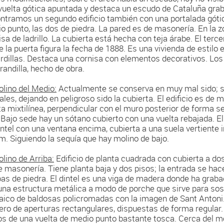
vuelta gótica apuntada y destaca un escudo de Cataluña grab
ntramos un segundo edificio también con una portalada gótic
o punto, las dos de piedra. La pared es de masonería. En la 
isa de ladrillo. La cubierta está hecha con teja árabe. El terce
e la puerta figura la fecha de 1888. Es una vivienda de estilo e
rdillas. Destaca una cornisa con elementos decorativos. Lo
arandilla, hecho de obra.
olino del Medio:
Actualmente se conserva en muy mal sido; 
rales, dejando en peligroso sido la cubierta. El edificio es de 
ta mixtilínea, perpendicular con el muro posterior de forma s
. Bajo sede hay un sótano cubierto con una vuelta rebajada. E
intel con una ventana encima, cubierta a una suela vertiente 
m. Siguiendo la sequía que hay molino de bajo.
olino de Arriba:
Edificio de planta cuadrada con cubierta a do
e masonería. Tiene planta baja y dos pisos; la entrada se hac
as de piedra. El dintel es una viga de madera donde ha graba
una estructura metálica a modo de porche que sirve para sost
ico de baldosas policromadas con la imagen de Sant Antoni.
ro de aperturas rectangulares, dispuestas de forma regular. 
os de una vuelta de medio punto bastante tosca. Cerca del m