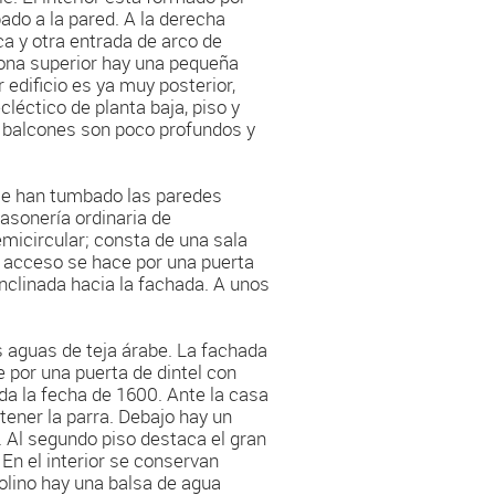
ado a la pared. A la derecha
a y otra entrada de arco de
zona superior hay una pequeña
r edificio es ya muy posterior,
cléctico de planta baja, piso y
s balcones son poco profundos y
se han tumbado las paredes
masonería ordinaria de
emicircular; consta de una sala
l acceso se hace por una puerta
inclinada hacia la fachada. A unos
s aguas de teja árabe. La fachada
e por una puerta de dintel con
da la fecha de 1600. Ante la casa
ener la parra. Debajo hay un
 Al segundo piso destaca el gran
En el interior se conservan
olino hay una balsa de agua