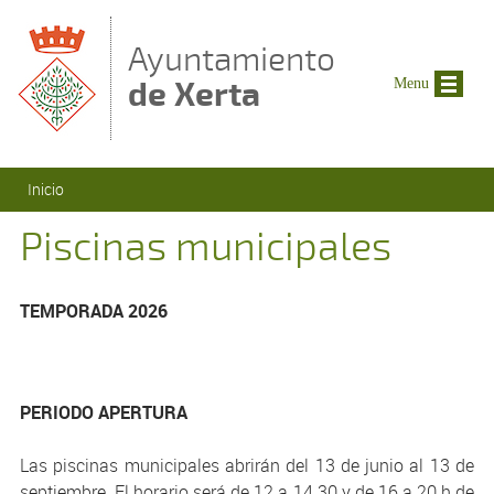
Pasar al contenido principal
Ayuntamiento
de Xerta
Menu
Se encuentra usted aquí
Inicio
Piscinas municipales
TEMPORADA 2026
PERIODO APERTURA
Las piscinas municipales abrirán del 13 de junio al 13 de
septiembre. El horario será de 12 a 14.30 y de 16 a 20 h de