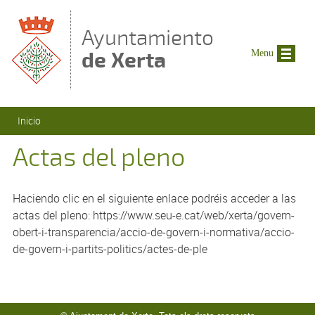
Pasar al contenido principal
Ayuntamiento
de Xerta
Menu
Se encuentra usted aquí
Inicio
Actas del pleno
Haciendo clic en el siguiente enlace podréis acceder a las
actas del pleno: https://www.seu-e.cat/web/xerta/govern-
obert-i-transparencia/accio-de-govern-i-normativa/accio-
de-govern-i-partits-politics/actes-de-ple