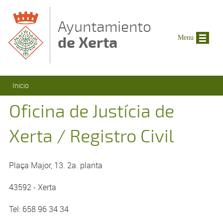
Pasar al contenido principal
Ayuntamiento
de Xerta
Menu
Se encuentra usted aquí
Inicio
Oficina de Justícia de
Xerta / Registro Civil
Plaça Major, 13. 2a. planta
43592 - Xerta
Tel: 658 96 34 34