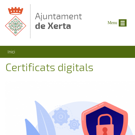
Vés al contingut
Ajuntament
de Xerta
Menu
Esteu aquí
Inici
Certificats digitals