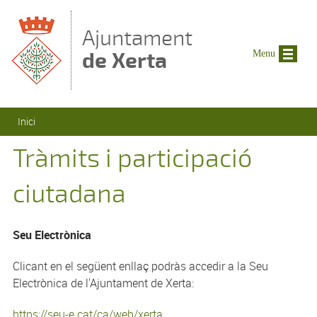
Vés al contingut
Ajuntament
de Xerta
Menu
Esteu aquí
Inici
Tràmits i participació
ciutadana
Seu Electrònica
Clicant en el següent enllaç podràs accedir a la Seu
Electrònica de l'Ajuntament de Xerta:
https://seu-e.cat/ca/web/xerta