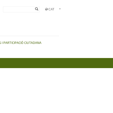
Formulari de
Cerca
cerca
 I PARTICIPACIÓ CIUTADANA