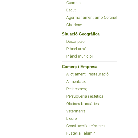
Conreus
Escut
Agermanament amb Coronel
Charlone
Situació Geogràfica
Descripció
Plànol urbà
Plànol municipi
Comerç i Empresa
Allotjament i restauració
Alimentació
Petit comerç
Perruqueria i estètica
Oficines bancàries
Veterinaris
Lleure
Construcció i reformes
Fusteria i alumini