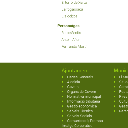
El torró de Xerta
La fogasseta
Els dolços
Personatges
Bisbe Sentís
Antoni Añon
Fernando Martí
Ajuntament
Munic
Dades Generals
El Mu
Alcaldia
Situa
Govern
Come
Òrgans de Govern
Fest
Normativa municipal
Fires
Informació tributària
Cultu
Gestió econòmica
Gast
Serveis Tècnics
Pers
Serveis Socials
Comunicació, Premsa i
Imatge Corporativa