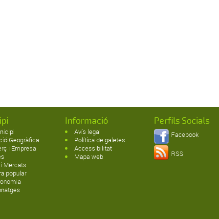
ipi
Informació
Perfils Socials
nicipi
Avís legal
Facebook
ció Geogràfica
Política de galetes
rç i Empresa
Accessibilitat
RSS
es
Mapa web
 i Mercats
ra popular
ronomia
onatges