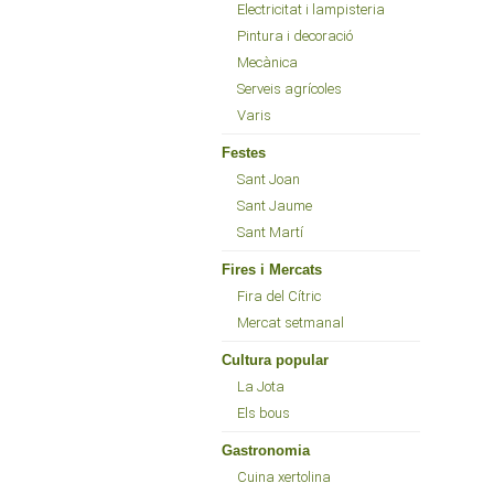
Electricitat i lampisteria
Pintura i decoració
Mecànica
Serveis agrícoles
Varis
Festes
Sant Joan
Sant Jaume
Sant Martí
Fires i Mercats
Fira del Cítric
Mercat setmanal
Cultura popular
La Jota
Els bous
Gastronomia
Cuina xertolina