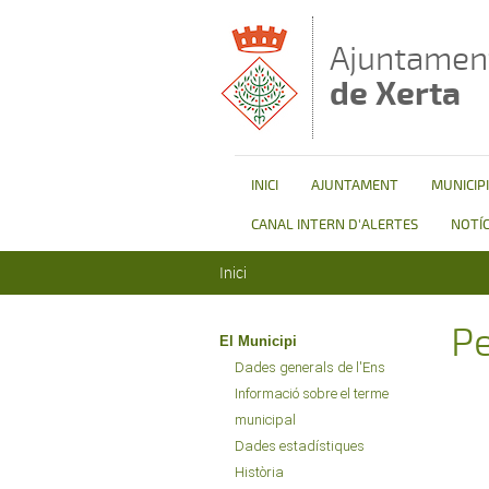
Vés al contingut
Ajuntamen
de Xerta
INICI
AJUNTAMENT
MUNICIPI
CANAL INTERN D'ALERTES
NOTÍC
Esteu aquí
Inici
P
El Municipi
Dades generals de l'Ens
Informació sobre el terme
municipal
Dades estadístiques
Història