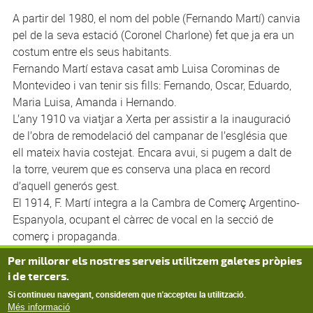
A partir del 1980, el nom del poble (Fernando Martí) canvia
pel de la seva estació (Coronel Charlone) fet que ja era un
costum entre els seus habitants.
Fernando Martí estava casat amb Luisa Corominas de
Montevideo i van tenir sis fills: Fernando, Oscar, Eduardo,
Maria Luisa, Amanda i Hernando.
L’any 1910 va viatjar a Xerta per assistir a la inauguració
de l’obra de remodelació del campanar de l’església que
ell mateix havia costejat. Encara avui, si pugem a dalt de
la torre, veurem que es conserva una placa en record
d’aquell generós gest.
El 1914, F. Martí integra a la Cambra de Comerç Argentino-
Espanyola, ocupant el càrrec de vocal en la secció de
comerç i propaganda.
Fernando Martí va morir el 2 de novembre de 1925, sent
Per millorar els nostres serveis utilitzem galetes pròpies
enterrat al cementiri de La Recoleta de Buenos Aires.
i de tercers.
Si continueu navegant, considerem que n'accepteu la utilització.
Més informació