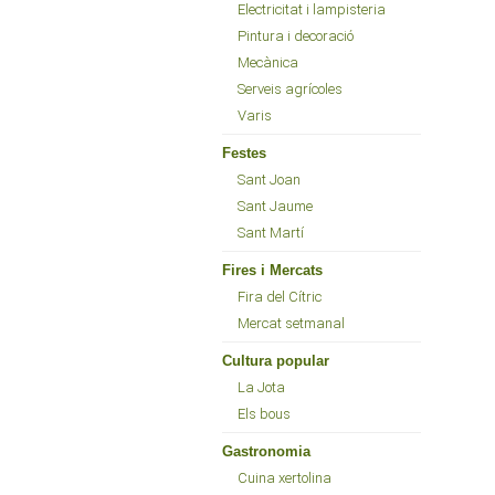
Electricitat i lampisteria
Pintura i decoració
Mecànica
Serveis agrícoles
Varis
Festes
Sant Joan
Sant Jaume
Sant Martí
Fires i Mercats
Fira del Cítric
Mercat setmanal
Cultura popular
La Jota
Els bous
Gastronomia
Cuina xertolina