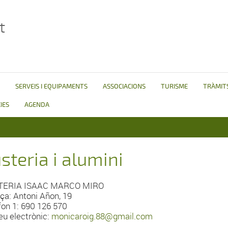
t
SERVEIS I EQUIPAMENTS
ASSOCIACIONS
TURISME
TRÀMITS
IES
AGENDA
steria i alumini
TERIA ISAAC MARCO MIRO
ça: Antoni Añon, 19
fon 1: 690 126 570
eu electrònic:
monicaroig.88@gmail.com