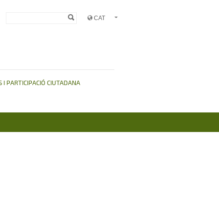
Formulari de
Cerca
cerca
 I PARTICIPACIÓ CIUTADANA