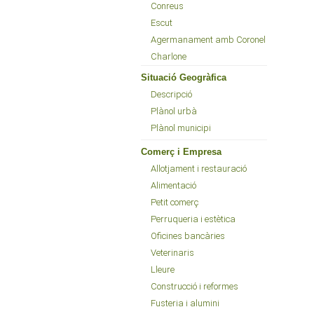
Conreus
Escut
Agermanament amb Coronel
Charlone
Situació Geogràfica
Descripció
Plànol urbà
Plànol municipi
Comerç i Empresa
Allotjament i restauració
Alimentació
Petit comerç
Perruqueria i estètica
Oficines bancàries
Veterinaris
Lleure
Construcció i reformes
Fusteria i alumini