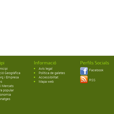
ipi
Informació
Perfils Socials
nicipi
Avís legal
Facebook
ció Geogràfica
Política de galetes
rç i Empresa
Accessibilitat
RSS
es
Mapa web
 i Mercats
ra popular
ronomia
onatges