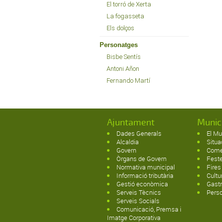
El torró de Xerta
La fogasseta
Els dolços
Personatges
Bisbe Sentís
Antoni Añon
Fernando Martí
Ajuntament
Munic
Dades Generals
El Mu
Alcaldia
Situa
Govern
Come
Òrgans de Govern
Fest
Normativa municipal
Fires
Informació tributària
Cultu
Gestió econòmica
Gast
Serveis Tècnics
Pers
Serveis Socials
Comunicació, Premsa i
Imatge Corporativa