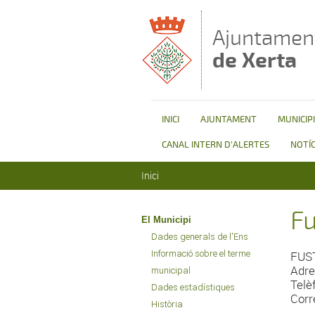
Vés al contingut
Ajuntamen
de Xerta
INICI
AJUNTAMENT
MUNICIPI
CANAL INTERN D'ALERTES
NOTÍC
Esteu aquí
Inici
Fu
El Municipi
Dades generals de l'Ens
Informació sobre el terme
FUS
Adre
municipal
Telè
Dades estadístiques
Corr
Història