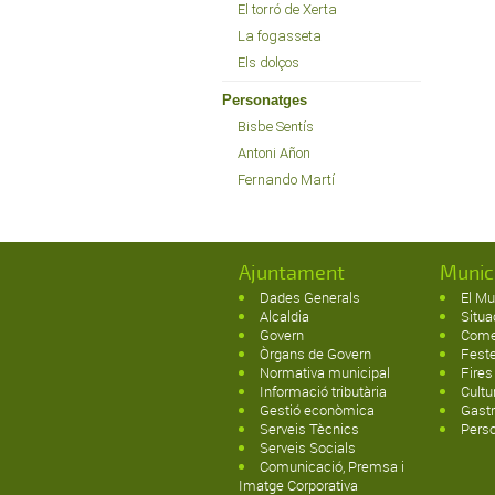
El torró de Xerta
La fogasseta
Els dolços
Personatges
Bisbe Sentís
Antoni Añon
Fernando Martí
Ajuntament
Munic
Dades Generals
El Mu
Alcaldia
Situa
Govern
Come
Òrgans de Govern
Fest
Normativa municipal
Fires
Informació tributària
Cultu
Gestió econòmica
Gast
Serveis Tècnics
Pers
Serveis Socials
Comunicació, Premsa i
Imatge Corporativa