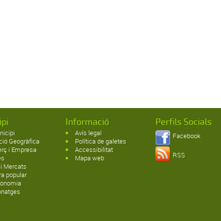
ipi
Informació
Perfils Socials
nicipi
Avís legal
Facebook
ció Geogràfica
Política de galetes
rç i Empresa
Accessibilitat
RSS
es
Mapa web
 i Mercats
ra popular
ronomia
onatges