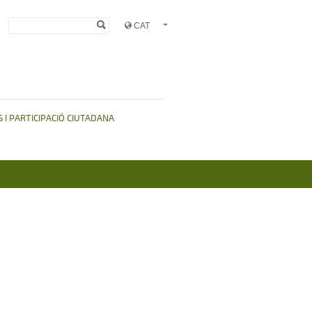
Formulari de
Cerca
cerca
 I PARTICIPACIÓ CIUTADANA