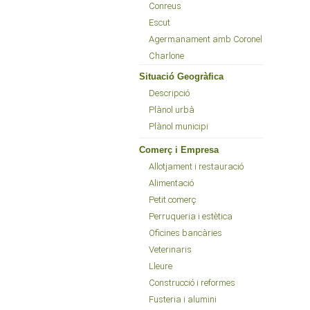
Conreus
Escut
Agermanament amb Coronel
Charlone
Situació Geogràfica
Descripció
Plànol urbà
Plànol municipi
Comerç i Empresa
Allotjament i restauració
Alimentació
Petit comerç
Perruqueria i estètica
Oficines bancàries
Veterinaris
Lleure
Construcció i reformes
Fusteria i alumini