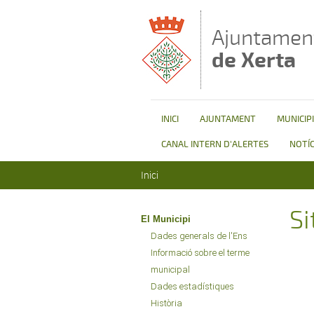
Vés al contingut
Ajuntamen
de Xerta
INICI
AJUNTAMENT
MUNICIPI
CANAL INTERN D'ALERTES
NOTÍC
Esteu aquí
Inici
Si
El Municipi
Dades generals de l'Ens
Informació sobre el terme
municipal
Dades estadístiques
Història