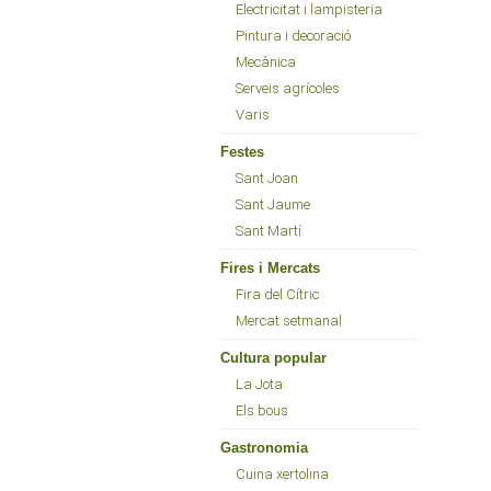
Electricitat i lampisteria
Pintura i decoració
Mecànica
Serveis agrícoles
Varis
Festes
Sant Joan
Sant Jaume
Sant Martí
Fires i Mercats
Fira del Cítric
Mercat setmanal
Cultura popular
La Jota
Els bous
Gastronomia
Cuina xertolina