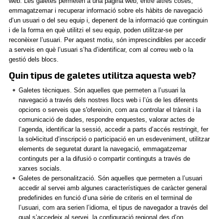
web. Les galetes permeten a una pàgina web, entre altres coses,
emmagatzemar i recuperar informació sobre els hàbits de navegació
d’un usuari o del seu equip i, depenent de la informació que continguin
i de la forma en què utilitzi el seu equip, poden utilitzar-se per
reconèixer l’usuari. Per aquest motiu, són imprescindibles per accedir
a serveis en què l’usuari s’ha d’identificar, com al correu web o la
gestió dels blocs.
Quin tipus de galetes utilitza aquesta web?
Galetes tècniques. Són aquelles que permeten a l’usuari la
navegació a través dels nostres llocs web i l’ús de les diferents
opcions o serveis que s'ofereixin, com ara controlar el trànsit i la
comunicació de dades, respondre enquestes, valorar actes de
l’agenda, identificar la sessió, accedir a parts d’accés restringit, fer
la sol•licitud d’inscripció o participació en un esdeveniment, utilitzar
elements de seguretat durant la navegació, emmagatzemar
continguts per a la difusió o compartir continguts a través de
xarxes socials.
Galetes de personalització. Són aquelles que permeten a l’usuari
accedir al servei amb algunes característiques de caràcter general
predefinides en funció d’una sèrie de criteris en el terminal de
l’usuari, com ara serien l’idioma, el tipus de navegador a través del
qual s’accedeix al servei, la configuració regional des d’on