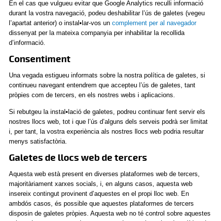
En el cas que vulgueu evitar que Google Analytics reculli informació
durant la vostra navegació, podeu deshabilitar l’ús de galetes (vegeu
l’apartat anterior) o instal•lar-vos un
complement per al navegador
dissenyat per la mateixa companyia per inhabilitar la recollida
d’informació.
Consentiment
Una vegada estigueu informats sobre la nostra política de galetes, si
continueu navegant entendrem que accepteu l’ús de galetes, tant
pròpies com de tercers, en els nostres webs i aplicacions.
Si rebutgeu la instal•lació de galetes, podreu continuar fent servir els
nostres llocs web, tot i que l’ús d’alguns dels serveis podrà ser limitat
i, per tant, la vostra experiència als nostres llocs web podria resultar
menys satisfactòria.
Galetes de llocs web de tercers
Aquesta web està present en diverses plataformes web de tercers,
majoritàriament xarxes socials, i, en alguns casos, aquesta web
insereix contingut provinent d’aquestes en el propi lloc web. En
ambdós casos, és possible que aquestes plataformes de tercers
disposin de galetes pròpies. Aquesta web no té control sobre aquestes