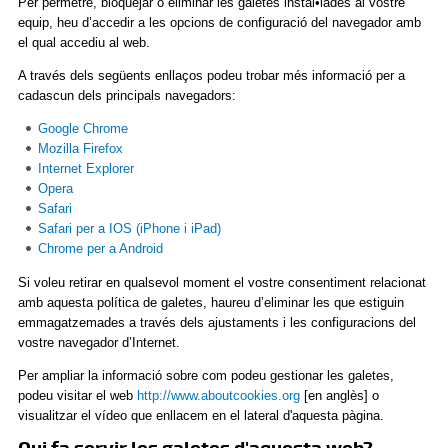
Per permetre, bloquejar o eliminar les galetes instal•lades al vostre
equip, heu d’accedir a les opcions de configuració del navegador amb
el qual accediu al web.
A través dels següents enllaços podeu trobar més informació per a
cadascun dels principals navegadors:
Google Chrome
Mozilla Firefox
Internet Explorer
Opera
Safari
Safari per a IOS (iPhone i iPad)
Chrome per a Android
Si voleu retirar en qualsevol moment el vostre consentiment relacionat
amb aquesta política de galetes, haureu d’eliminar les que estiguin
emmagatzemades a través dels ajustaments i les configuracions del
vostre navegador d’Internet.
Per ampliar la informació sobre com podeu gestionar les galetes,
podeu visitar el web
http://www.aboutcookies.org
[en anglès] o
visualitzar el vídeo que enllacem en el lateral d'aquesta pàgina.