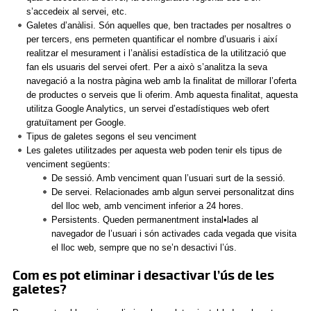
s’accedeix al servei, etc.
Galetes d’anàlisi. Són aquelles que, ben tractades per nosaltres o
per tercers, ens permeten quantificar el nombre d’usuaris i així
realitzar el mesurament i l’anàlisi estadística de la utilització que
fan els usuaris del servei ofert. Per a això s’analitza la seva
navegació a la nostra pàgina web amb la finalitat de millorar l’oferta
de productes o serveis que li oferim. Amb aquesta finalitat, aquesta
utilitza Google Analytics, un servei d’estadístiques web ofert
gratuïtament per Google.
Tipus de galetes segons el seu venciment
Les galetes utilitzades per aquesta web poden tenir els tipus de
venciment següents:
De sessió. Amb venciment quan l’usuari surt de la sessió.
De servei. Relacionades amb algun servei personalitzat dins
del lloc web, amb venciment inferior a 24 hores.
Persistents. Queden permanentment instal•lades al
navegador de l’usuari i són activades cada vegada que visita
el lloc web, sempre que no se’n desactivi l’ús.
Com es pot eliminar i desactivar l’ús de les
galetes?