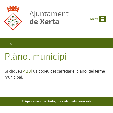
Vés al contingut
Ajuntament
de Xerta
Menu
Esteu aquí
Inici
Plànol municipi
Si cliqueu
AQUÍ
us podeu descarregar el plànol del terme
municipal.
© Ajuntament de Xerta, Tots els drets reservats