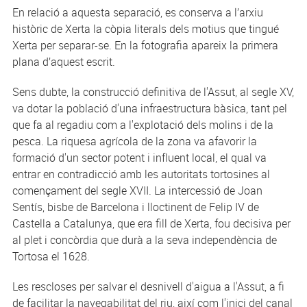
En relació a aquesta separació, es conserva a l’arxiu
històric de Xerta la còpia literals dels motius que tingué
Xerta per separar-se. En la fotografia apareix la primera
plana d’aquest escrit.
Sens dubte, la construcció definitiva de l'Assut, al segle XV,
va dotar la població d'una infraestructura bàsica, tant pel
que fa al regadiu com a l'explotació dels molins i de la
pesca. La riquesa agrícola de la zona va afavorir la
formació d'un sector potent i influent local, el qual va
entrar en contradicció amb les autoritats tortosines al
començament del segle XVII. La intercessió de Joan
Sentís, bisbe de Barcelona i lloctinent de Felip IV de
Castella a Catalunya, que era fill de Xerta, fou decisiva per
al plet i concòrdia que durà a la seva independència de
Tortosa el 1628.
Les rescloses per salvar el desnivell d'aigua a l'Assut, a fi
de facilitar la navegabilitat del riu, així com l'inici del canal