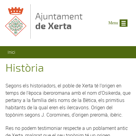
Vés al contingut
Ajuntament
de Xerta
Menu
Esteu aquí
Inici
Història
Segons els historiadors, el poble de Xerta té l’origen en
temps de l’època iberoromana amb el nom d’Osikerda, que
pertany a la família dels noms de la Bètica, els primitius
habitants de la qual eren els ilercavons. Origen del
topònim segons J. Coromines, d'origen preromà, ibèric.
Res no podem testimoniar respecte a un poblament antic
de Xerta, malgrat que el seu topònim té un origen