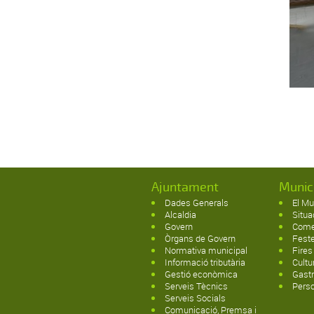
Ajuntament
Munic
Dades Generals
El Mu
Alcaldia
Situa
Govern
Come
Òrgans de Govern
Fest
Normativa municipal
Fires
Informació tributària
Cultu
Gestió econòmica
Gast
Serveis Tècnics
Pers
Serveis Socials
Comunicació, Premsa i