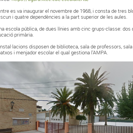
entre es va inaugurar el novembre de 1968, i consta de tres b
scun i quatre dependències a la part superior de les aules.
na escola pública, de dues línies amb cinc grups-classe: dos d'
ucació primària.
instal·lacions disposen de biblioteca, sala de professors, sal
atxos i menjador escolar el qual gestiona l’AMPA.