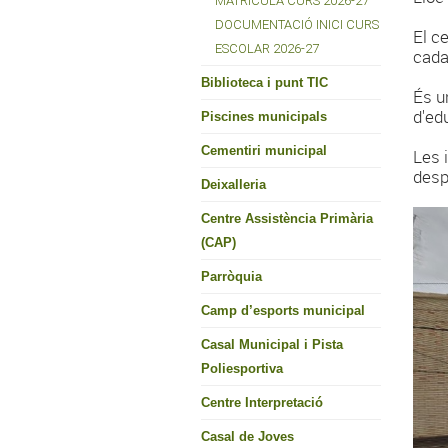
MATRÍCULA CURS 2026-27
DOCUMENTACIÓ INICI CURS
El c
ESCOLAR 2026-27
cada
Biblioteca i punt TIC
És u
d'ed
Piscines municipals
Cementiri municipal
Les 
desp
Deixalleria
Centre Assistència Primària
(CAP)
Parròquia
Camp d’esports municipal
Casal Municipal i Pista
Poliesportiva
Centre Interpretació
Casal de Joves