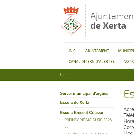
Vés al contingut
Ajuntamen
de Xerta
INICI
AJUNTAMENT
MUNICIPI
CANAL INTERN D'ALERTES
NOTÍC
Esteu aquí
Inici
Es
Servei municipal d'aigües
Escola de Xerta
Adre
Escola Bressol Criassó
Telè
PREINSCRIPCIÓ CURS 2026-
Horar
Corr
27
Lloc