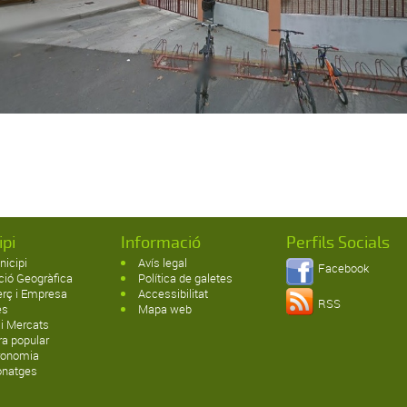
ipi
Informació
Perfils Socials
nicipi
Avís legal
Facebook
ció Geogràfica
Política de galetes
rç i Empresa
Accessibilitat
RSS
es
Mapa web
 i Mercats
ra popular
ronomia
onatges