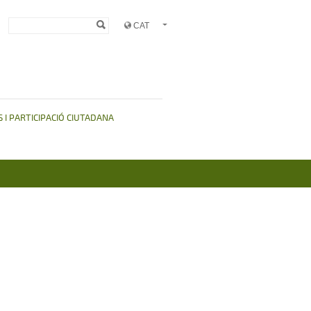
Formulari de
Cerca
cerca
 I PARTICIPACIÓ CIUTADANA