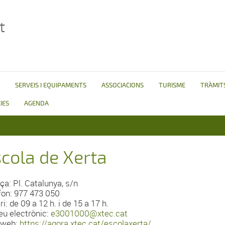
t
SERVEIS I EQUIPAMENTS
ASSOCIACIONS
TURISME
TRÀMITS
IES
AGENDA
cola de Xerta
ça: Pl. Catalunya, s/n
fon: 977 473 050
i: de 09 a 12 h. i de 15 a 17 h.
eu electrònic:
e3001000@xtec.cat
 web:
https://agora.xtec.cat/escolaxerta/