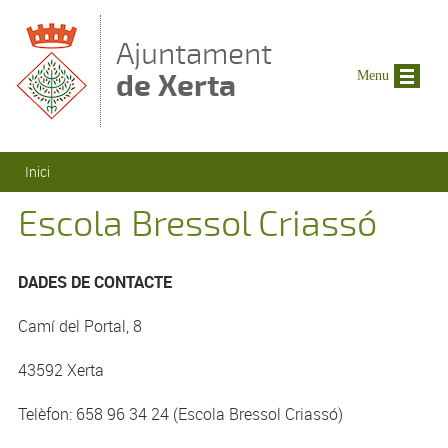
Vés al contingut
Ajuntament
de Xerta
Menu
Esteu aquí
Inici
Escola Bressol Criassó
DADES DE CONTACTE
Camí del Portal, 8
43592 Xerta
Telèfon: 658 96 34 24 (Escola Bressol Criassó)