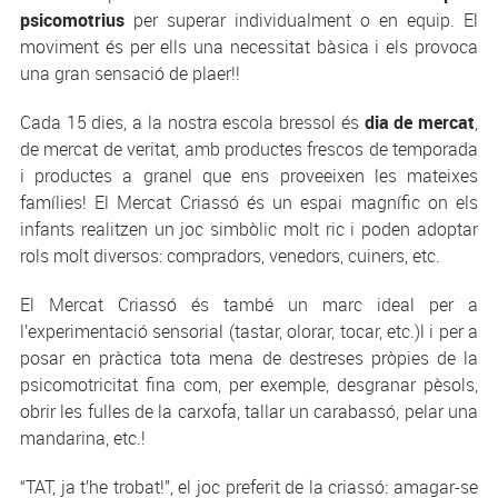
psicomotrius
per superar individualment o en equip. El
moviment és per ells una necessitat bàsica i els provoca
una gran sensació de plaer!!
Cada 15 dies, a la nostra escola bressol és
dia de mercat
,
de mercat de veritat, amb productes frescos de temporada
i productes a granel que ens proveeixen les mateixes
famílies! El Mercat Criassó és un espai magnífic on els
infants realitzen un joc simbòlic molt ric i poden adoptar
rols molt diversos: compradors, venedors, cuiners, etc.
El Mercat Criassó és també un marc ideal per a
l’experimentació sensorial (tastar, olorar, tocar, etc.)l i per a
posar en pràctica tota mena de destreses pròpies de la
psicomotricitat fina com, per exemple, desgranar pèsols,
obrir les fulles de la carxofa, tallar un carabassó, pelar una
mandarina, etc.!
“TAT, ja t’he trobat!”, el joc preferit de la criassó: amagar-se