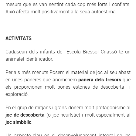
mesura que es van sentint cada cop més forts i confiats.
Això afecta molt positivament a la seua autoestima.
ACTIVITATS
Cadascun dels infants de l’Escola Bressol Criassó té un
animalet identificador.
Per als més menuts Posem el material de joc al seu abast
en unes paneres que anomenem
panera dels tresors
que
els proporcionen molt bones estones de descoberta i
exploració.
En el grup de mitjans i grans donem molt protagonisme al
joc de descoberta
(o joc heurístic) i molt especialment al
joc simbòlic
.
Un aspecte clau en el desenvolupament integral de les