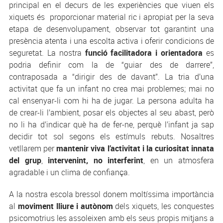
principal en el decurs de les experiències que viuen els
xiquets és proporcionar material ric i apropiat per la seva
etapa de desenvolupament, observar tot garantint una
presència atenta i una escolta activa i oferir condicions de
seguretat. La nostra
funció facilitadora i orientadora
es
podria definir com la de “guiar des de darrere”,
contraposada a “dirigir des de davant”. La tria d’una
activitat que fa un infant no crea mai problemes; mai no
cal ensenyar-li com hi ha de jugar. La persona adulta ha
de crear-li l’ambient, posar els objectes al seu abast, però
no li ha d’indicar què ha de fer-ne, perquè l’infant ja sap
decidir tot sol segons els estímuls rebuts. Nosaltres
vetllarem per
mantenir viva l’activitat i la curiositat innata
del grup
,
intervenint, no interferint
, en un atmosfera
agradable i un clima de confiança.
A la nostra escola bressol donem moltíssima importància
al
moviment lliure i autònom
dels xiquets, les conquestes
psicomotrius les assoleixen amb els seus propis mitjans a