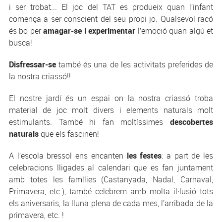
i ser trobat... El joc del TAT es produeix quan l’infant
comença a ser conscient del seu propi jo. Qualsevol racó
és bo per
amagar-se i experimentar
l’emoció quan algú et
busca!
Disfressar-se
també és una de les activitats preferides de
la nostra criassó!!
El nostre jardí és un espai on la nostra criassó troba
material de joc molt divers i elements naturals molt
estimulants. També hi fan moltíssimes
descobertes
naturals
que els fascinen!
A l’escola bressol ens encanten
les festes
: a part de les
celebracions lligades al calendari que es fan juntament
amb totes les famílies (Castanyada, Nadal, Carnaval,
Primavera, etc.), també celebrem amb molta il·lusió tots
els aniversaris, la lluna plena de cada mes, l’arribada de la
primavera, etc. !