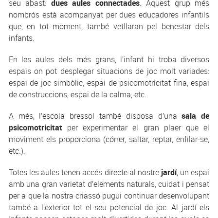
seu abast:
dues aules connectades
. Aquest grup més
nombrós està acompanyat per dues educadores infantils
que, en tot moment, també vetllaran pel benestar dels
infants.
En les aules dels més grans, l’infant hi troba diversos
espais on pot desplegar situacions de joc molt variades:
espai de joc simbòlic, espai de psicomotricitat fina, espai
de construccions, espai de la calma, etc..
A més, l’escola bressol també disposa d’una
sala de
psicomotricitat
per experimentar el gran plaer que el
moviment els proporciona (córrer, saltar, reptar, enfilar-se,
etc.).
Totes les aules tenen accés directe al nostre
jardí
, un espai
amb una gran varietat d’elements naturals, cuidat i pensat
per a que la nostra criassó pugui continuar desenvolupant
també a l’exterior tot el seu potencial de joc. Al jardí els