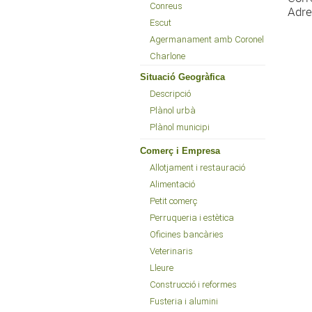
Conreus
Adre
Escut
Agermanament amb Coronel
Charlone
Situació Geogràfica
Descripció
Plànol urbà
Plànol municipi
Comerç i Empresa
Allotjament i restauració
Alimentació
Petit comerç
Perruqueria i estètica
Oficines bancàries
Veterinaris
Lleure
Construcció i reformes
Fusteria i alumini