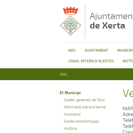
Vés al contingut
Ajuntamen
de Xerta
INICI
AJUNTAMENT
MUNICIPI
CANAL INTERN D'ALERTES
NOTÍC
Esteu aquí
Inici
Ve
El Municipi
Dades generals de l'Ens
Informació sobre el terme
MAR
Adre
municipal
Telè
Dades estadístiques
Telè
Història
Corr