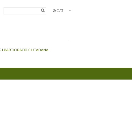
Formulari de
Cerca
cerca
 I PARTICIPACIÓ CIUTADANA