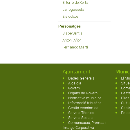
El torró de Xerta
La fogasseta
Els dolços
Personatges
Bisbe Sentís
Antoni Añon
Fernando Martí
Ajuntament
Munic
Dades Generals
El Mu
Alcaldia
Situa
Govern
Come
Òrgans de Govern
Fest
Normativa municipal
Fires
Informació tributària
Cultu
Gestió econòmica
Gast
Serveis Tècnics
Pers
Serveis Socials
Comunicació, Premsa i
Imatge Corporativa