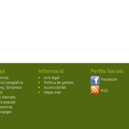
ipi
Informació
Perfils Socials
nicipi
Avís legal
Facebook
ció Geogràfica
Política de galetes
rç i Empresa
Accessibilitat
RSS
es
Mapa web
 i Mercats
ra popular
ronomia
onatges