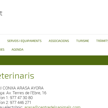
t
SERVEIS I EQUIPAMENTS
ASSOCIACIONS
TURISME
TRÀMITS
IES
AGENDA
terinaris
I CONXA ARASA AYORA
ça: Av. Terres de l’Ebre, 16
fon 1: 977 47 30 80
fon 2: 977 446 271
eu electrònic:
arasa@centredelsanimals.com