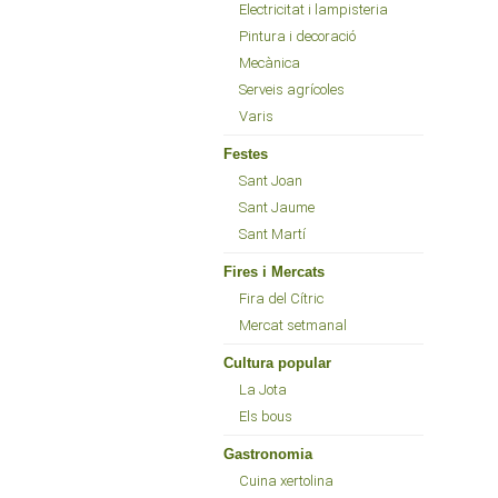
Electricitat i lampisteria
Pintura i decoració
Mecànica
Serveis agrícoles
Varis
Festes
Sant Joan
Sant Jaume
Sant Martí
Fires i Mercats
Fira del Cítric
Mercat setmanal
Cultura popular
La Jota
Els bous
Gastronomia
Cuina xertolina