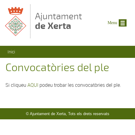
Vés al contingut
Ajuntament
de Xerta
Menu
Esteu aquí
Inici
Convocatòries del ple
Si cliqueu
AQUI
podeu trobar les convocatòries del ple.
© Ajuntament de Xerta, Tots els drets reservats